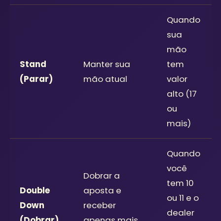
Quando
sua
mão
Stand
Manter sua
tem
(Parar)
mão atual
valor
alto (17
ou
mais)
Quando
você
Dobrar a
tem 10
Double
aposta e
ou 11 e o
Down
receber
dealer
(Dobrar)
apenas mais