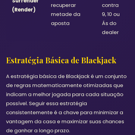
Surrender
recuperar
contra
(Render)
metade da
9, 10 ou
aposta
Ás do
dealer
Estratégia Básica de Blackjack
A estratégia básica de Blackjack é um conjunto
de regras matematicamente otimizadas que
indicam a melhor jogada para cada situação
possível. Seguir essa estratégia
consistentemente é a chave para minimizar a
vantagem da casa e maximizar suas chances
de ganhar a longo prazo.