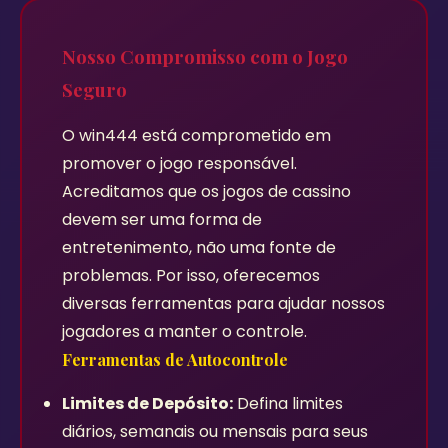
Nosso Compromisso com o Jogo
Seguro
O win444 está comprometido em
promover o jogo responsável.
Acreditamos que os jogos de cassino
devem ser uma forma de
entretenimento, não uma fonte de
problemas. Por isso, oferecemos
diversas ferramentas para ajudar nossos
jogadores a manter o controle.
Ferramentas de Autocontrole
Limites de Depósito:
Defina limites
diários, semanais ou mensais para seus