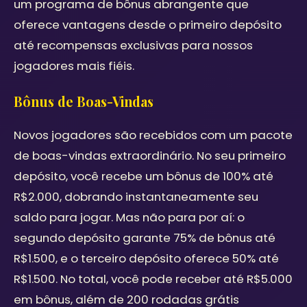
um programa de bônus abrangente que
oferece vantagens desde o primeiro depósito
até recompensas exclusivas para nossos
jogadores mais fiéis.
Bônus de Boas-Vindas
Novos jogadores são recebidos com um pacote
de boas-vindas extraordinário. No seu primeiro
depósito, você recebe um bônus de 100% até
R$2.000, dobrando instantaneamente seu
saldo para jogar. Mas não para por aí: o
segundo depósito garante 75% de bônus até
R$1.500, e o terceiro depósito oferece 50% até
R$1.500. No total, você pode receber até R$5.000
em bônus, além de 200 rodadas grátis