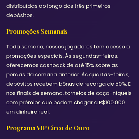
distribuídas ao longo dos três primeiros
depósitos.
Promoções Semanais
Toda semana, nossos jogadores têm acesso a
promoções especiais. Às segundas-feiras,
oferecemos cashback de até 15% sobre as
perdas da semana anterior. Às quartas-feiras,
depósitos recebem bônus de recarga de 50%. E
nos finais de semana, torneios de caça-níqueis
com prêmios que podem chegar a R$100.000
em dinheiro real.
Programa VIP Circo de Ouro