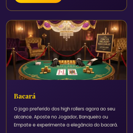
Bacará
O jogo preferido dos high rollers agora ao seu
alcance. Aposte no Jogador, Banqueiro ou
Empate e experimente a elegância do bacará.