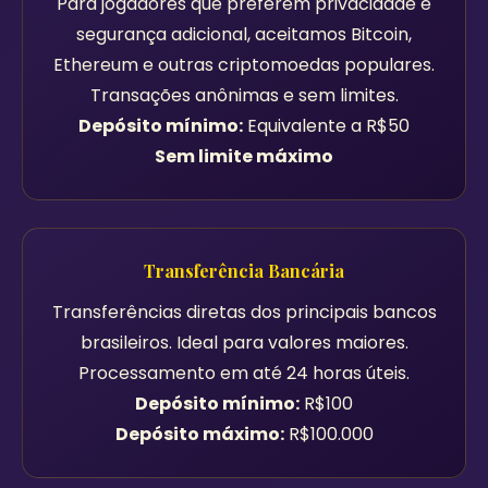
Para jogadores que preferem privacidade e
segurança adicional, aceitamos Bitcoin,
Ethereum e outras criptomoedas populares.
Transações anônimas e sem limites.
Depósito mínimo:
Equivalente a R$50
Sem limite máximo
Transferência Bancária
Transferências diretas dos principais bancos
brasileiros. Ideal para valores maiores.
Processamento em até 24 horas úteis.
Depósito mínimo:
R$100
Depósito máximo:
R$100.000