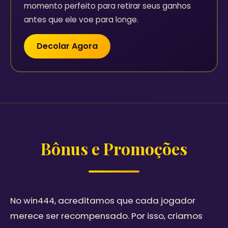
momento perfeito para retirar seus ganhos
antes que ele voe para longe.
Decolar Agora
Bônus e Promoções
No win444, acreditamos que cada jogador
merece ser recompensado. Por isso, criamos