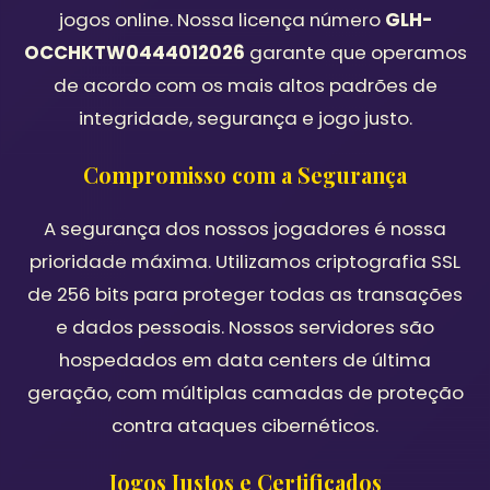
jogos online. Nossa licença número
GLH-
OCCHKTW0444012026
garante que operamos
de acordo com os mais altos padrões de
integridade, segurança e jogo justo.
Compromisso com a Segurança
A segurança dos nossos jogadores é nossa
prioridade máxima. Utilizamos criptografia SSL
de 256 bits para proteger todas as transações
e dados pessoais. Nossos servidores são
hospedados em data centers de última
geração, com múltiplas camadas de proteção
contra ataques cibernéticos.
Jogos Justos e Certificados