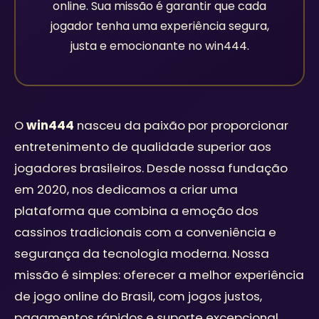
online. Sua missão é garantir que cada
jogador tenha uma experiência segura,
justa e emocionante no win444.
O
win444
nasceu da paixão por proporcionar
entretenimento de qualidade superior aos
jogadores brasileiros. Desde nossa fundação
em 2020, nos dedicamos a criar uma
plataforma que combina a emoção dos
cassinos tradicionais com a conveniência e
segurança da tecnologia moderna. Nossa
missão é simples: oferecer a melhor experiência
de jogo online do Brasil, com jogos justos,
pagamentos rápidos e suporte excepcional.