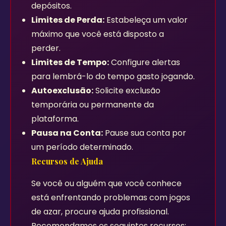
depósitos.
Limites de Perda:
Estabeleça um valor
máximo que você está disposto a
perder.
Limites de Tempo:
Configure alertas
para lembrá-lo do tempo gasto jogando.
Autoexclusão:
Solicite exclusão
temporária ou permanente da
plataforma.
Pausa na Conta:
Pause sua conta por
um período determinado.
Recursos de Ajuda
Se você ou alguém que você conhece
está enfrentando problemas com jogos
de azar, procure ajuda profissional.
Recomendamos os seguintes recursos: