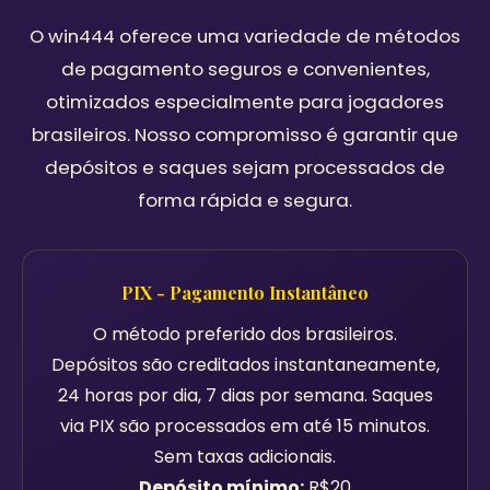
O win444 oferece uma variedade de métodos
de pagamento seguros e convenientes,
otimizados especialmente para jogadores
brasileiros. Nosso compromisso é garantir que
depósitos e saques sejam processados de
forma rápida e segura.
PIX - Pagamento Instantâneo
O método preferido dos brasileiros.
Depósitos são creditados instantaneamente,
24 horas por dia, 7 dias por semana. Saques
via PIX são processados em até 15 minutos.
Sem taxas adicionais.
Depósito mínimo:
R$20