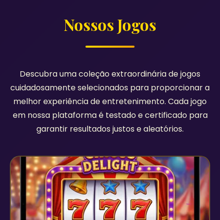
Nossos Jogos
Descubra uma coleção extraordinária de jogos
cuidadosamente selecionados para proporcionar a
melhor experiência de entretenimento. Cada jogo
em nossa plataforma é testado e certificado para
garantir resultados justos e aleatórios.